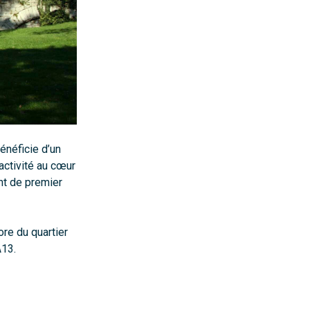
énéficie d’un
ractivité au cœur
nt de premier
ore du quartier
A13.