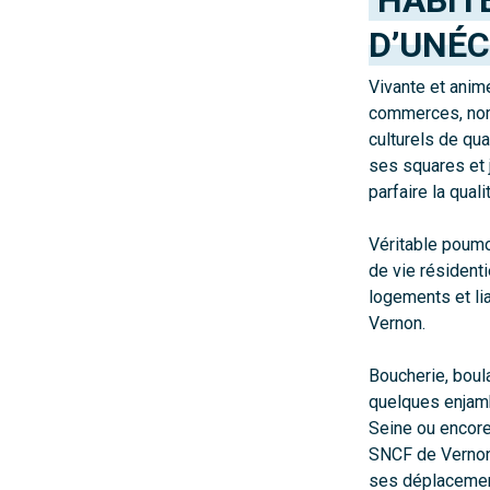
D’UN
ÉC
Vivante et anim
commerces, nomb
culturels de qua
ses squares et j
parfaire la qual
Véritable poumon
de vie résident
logements et li
Vernon.
Boucherie, boul
quelques enjam
Seine ou encore 
SNCF de Vernon-
ses déplacemen