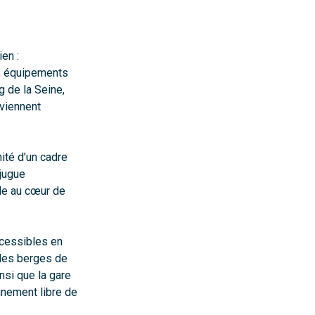
en :
e, équipements
g de la Seine,
 viennent
nité d’un cadre
njugue
ble au cœur de
ccessibles en
des berges de
nsi que la gare
inement libre de