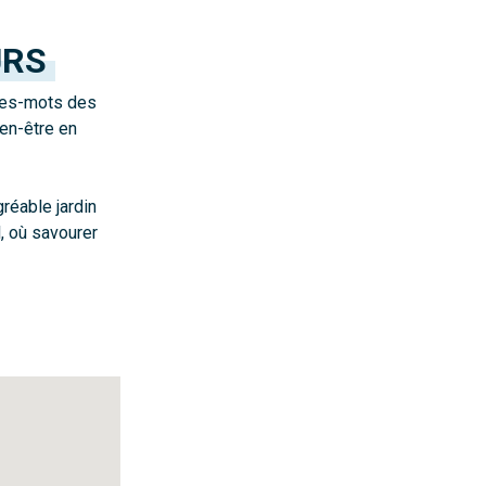
URS
tres-mots des
ien-être en
gréable jardin
l, où savourer