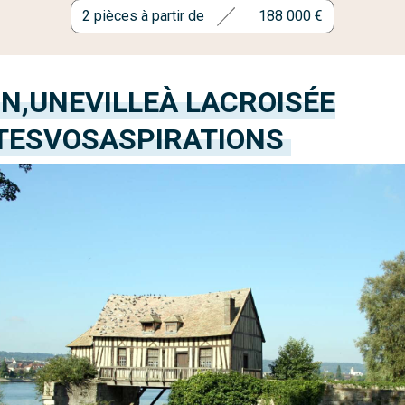
2 pièces à partir de
188 000 €
N,
UNE
VILLE
À LA
CROISÉE
TES
VOS
ASPIRATIONS