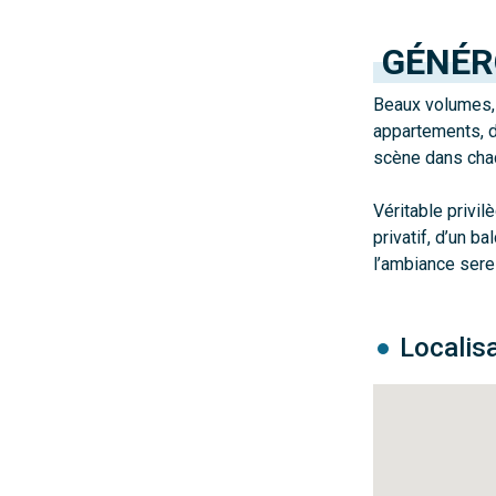
GÉNÉR
Beaux volumes, 
appartements, d
scène dans chaqu
Véritable privil
privatif, d’un b
l’ambiance serei
Localis