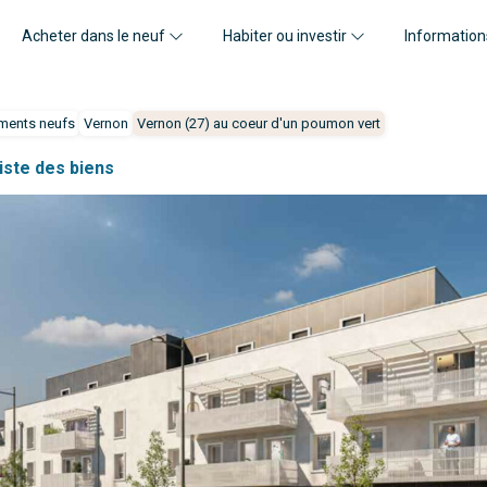
Acheter dans le neuf
Habiter ou investir
Information
ments neufs
Vernon
Vernon (27) au coeur d'un poumon vert
liste des biens