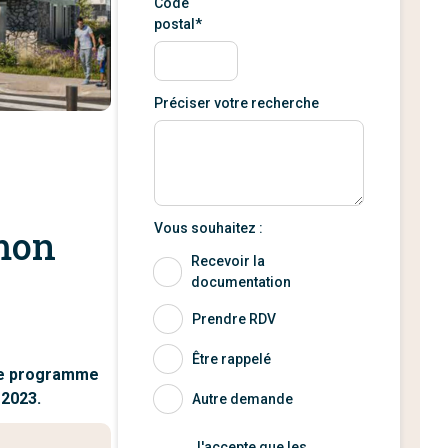
Code
postal*
Préciser votre recherche
Vous souhaitez :
umon
Recevoir la
documentation
Prendre RDV
Être rappelé
 Ce programme
 2023.
Autre demande
J'accepte que les