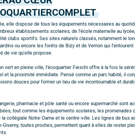
OQUARTIER
COMPLET
ée, elle dispose de tous les équipements nécessaires au quotidi
reux établissements scolaires, de l’école maternelle au lycé
lité clubs sportifs. Ses sites naturels classés, notamment le lon
ardins ou encore les forêts de Bizy et de Vernon qui l’entourent
ité de vie qu’elle propose.
 vert en pleine ville, l’écoquartier Fieschi offre à la fois la séré
iel et la proximité immédiate. Pensé comme un parc habité, il co
aisons douces pour former un lieu de vie incontournable et dura
angerie, pharmacie et pôle santé ou encore supermarché sont a
bées, tout comme les équipements scolaires, les promenades 
la collégiale Notre-Dame et le centre-ville. Les lignes de bus ai
Giverny, toutes proches, permettent quant à elles de rester ple
ts.