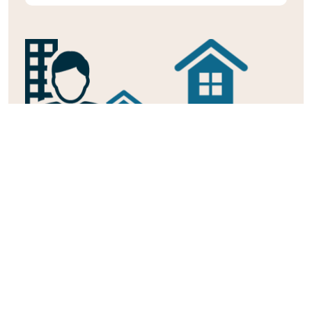
L'immobilier, la
confiance en
Des solutions
plus.
pour habiter ou
Fier d'une expérience de
investir
plusieurs années dans
Investissement locatif
l'immobilier neuf, soyez
Pinel, patrimonial ou
serein pour votre
complément de retraite,
investissement.
nous vous expliquons tous
les avantages liés à votre
investissement immobilier.